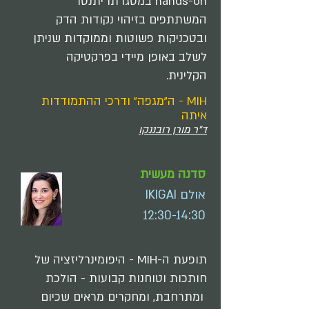
hands-on במסגרתו יתנסו
המשתתפים בזיהוי נקודות הדק
ובטכניקות פשוטות וממוקדות שניתן
לשלב באופן מיידי בפרקטיקה
הקלינית.
MIH - ה"מגפה" ודרכי ההתמודדות
איתה
ד"ר מורן רובננקו
סדנה מעשית
אולם IKIGAI
12:30-14:30
תופעת ה-MIH - היפומינרליזציה של
חותכות וטוחנות קבועות - הולכת
ומתרחבת, ומחקרים מראים שכיום