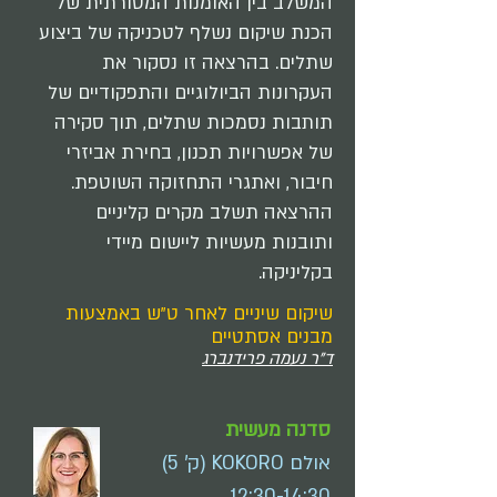
המשלב בין האומנות המסורתית של
הכנת שיקום נשלף לטכניקה של ביצוע
שתלים. בהרצאה זו נסקור את
העקרונות הביולוגיים והתפקודיים של
תותבות נסמכות שתלים, תוך סקירה
של אפשרויות תכנון, בחירת אביזרי
חיבור, ואתגרי התחזוקה השוטפת.
ההרצאה תשלב מקרים קליניים
ותובנות מעשיות ליישום מיידי
בקליניקה.
שיקום שיניים לאחר ט"ש באמצעות
מבנים אסתטיים
ד"ר נעמה פרידנברג
סדנה מעשית
אולם KOKORO (ק' 5)
12:30-14:30