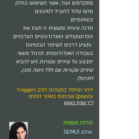
מתקדמים ועוד, אשר השימוש בחלק
מהם עלול להוביל לסיכונים
בטיחותיים.
סדנה עיונית ומעשית זו תציג את
הפרוטוקולים האנדודונטיים העדכניים
ותציע דרכים לשיפור הבטיחות
בעבודה האנדודונטית. תרגול מעשי
יתבצע על שיניים עקורות.
(יש להביא
שיניים עקורות עם חלל גישה מוכן,
לתרגול)
זיהוי וטיפול בנקודות הדק (Trigger
points) שכיחות באזור הפנים
ד"ר שגית באטון
סדנה מעשית
אולם SEMUI