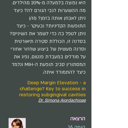
היא נפוצה בלמעלה מ-20% מהילדים.
מה ההשערות לגבי הגורם לה? כיצד
ניתן לאבחן אותה בזמן? מהן
התופעות הקליניות? ובעיקר - כיצד
ניתן לטפל בה כדי לשמר את השיניים?
בסדנה זו, הכוללת סקירה תיאורטית
וסדנה מעשית של ביצוע שחזור אחורי
על מודלים במעבדת פנטום, נפיג את
המסתורין סביב תופעת ה-MIH ונלמד
כיצד להתמודד איתה.
Deep Margin Elevation - a
challenge? Key to success in
restoring subgingival cavities
Dr. Simona Aiordachioae
הרצאה
קומה 16