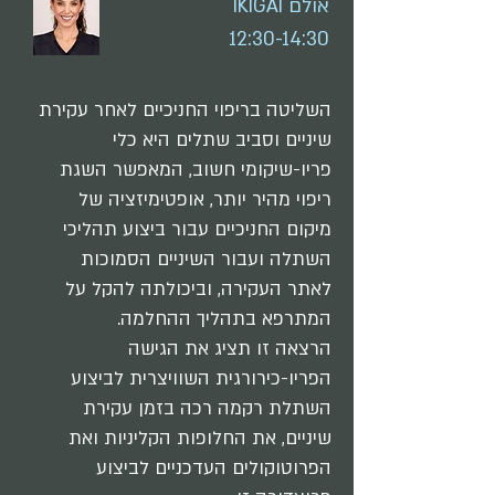
אולם IKIGAI
12:30-14:30
השליטה בריפוי החניכיים לאחר עקירת
שיניים וסביב שתלים היא כלי
פריו-שיקומי חשוב, המאפשר השגת
ריפוי מהיר יותר, אופטימיזציה של
מיקום החניכיים עבור ביצוע תהליכי
השתלה ועבור השיניים הסמוכות
לאתר העקירה, וביכולתה להקל על
המתרפא בתהליך ההחלמה.
הרצאה זו תציג את הגישה
הפריו-כירורגית השוויצרית לביצוע
השתלת רקמה רכה בזמן עקירת
שיניים, את החלופות הקליניות ואת
הפרוטוקולים העדכניים לביצוע