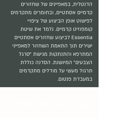
הדנטלית, במאפיינים של שחזורים
קדמיים אסתטיים, ובחומרים מתקדמים
לפישוט אופן הביצוע של ציפויי
קומפוזיט קדמיים. נלמד את שיטת
Essentia לביצוע שחזורים אסתטיים
ישירים תוך התאמת השחזור למאפייני
המתרפא והתנתקות מגישת "סרגל
הצבעים" המיושנת. הסדנה כוללת
תרגול מעשי על מודלים מתקדמים
במעבדת פנטום.
מושב שלישי: 15:00-17:00
חומצה היאלורונית מצולבת ותפקידה
בעולם הדנטלי
ד"ר מייזי אליעזר