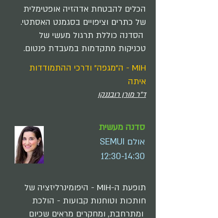
הכלים להבטחת אדהזיה אופטימלית
של כתרים וציפויים בסגמנט האסתטי.
הסדנה כוללת תרגול מעשי של
טכניקות מתקדמות במעבדת פנטום.
MIH - ה"מגפה" ודרכי ההתמודדות
איתה
ד"ר מורן רובננקו
סדנה מעשית
אולם SEMUI
12:30-14:30
​תופעת ה-MIH - היפומינרליזציה של
חותכות וטוחנות קבועות - הולכת
ומתרחבת, ומחקרים מראים שכיום