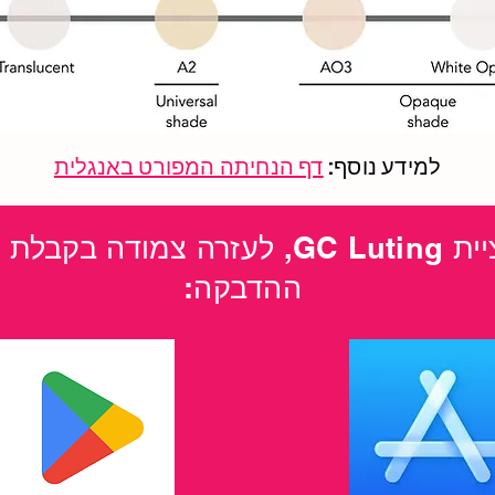
למידע נוסף:
דף הנחיתה המפורט באנגלית
הורידו את אפליקציית GC Luting, לעזרה
ההדבקה: