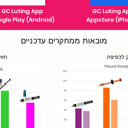
GC Luting App
GC Luting A
gle Play (Android)
Appstore (iPh
מובאות ממחקרים עדכניים
 לכפיפה
חוזק