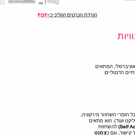
הורדת הכרטיס הקליני כ-
PDF
 התוויות
G הוא צמנט אוניברסלי, המתאים
יים הדנטליים:
תמש ב-G-CEM One עם כל חומרי השחזור (זירקוניה,
 דיסיליקט ועוד). הוא מתאים
להשחזות
קישור, וגם כ
צמנט