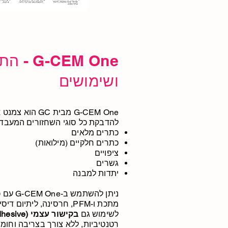
G-CEM One -
ושימושים
G-CEM One מבית C
להדבקת כל סוגי השחזורים המעבדת
כתרים מלאים
כתרים חלקיים (מילואות)
ציפויים
גשרים
יתדות למבנה
ניתן להש
מתכת ו-PFM, חרסינה, ליתיום
לשימוש גם
בקישור עצמי (Self Adhesive)
רטנטיביות, ללא צורך בצריבה וחומר 