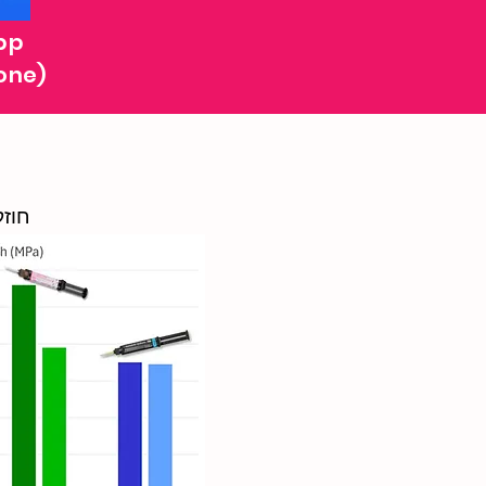
pp
one)
חוזק